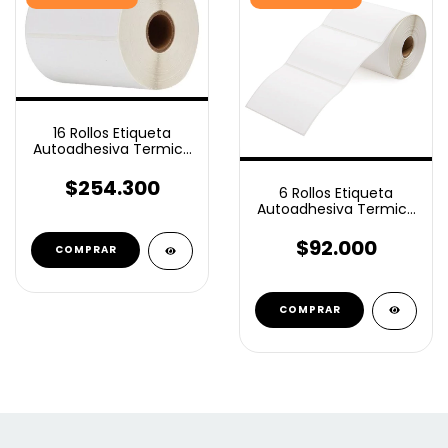
16 Rollos Etiqueta
Autoadhesiva Termico
eco 80x80 Mm 700
c/u
$254.300
6 Rollos Etiqueta
Autoadhesiva Termico
eco 80x80 Mm 700 U
$92.000