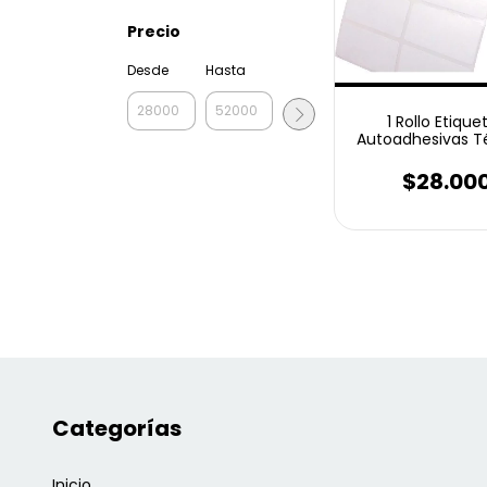
Precio
Desde
Hasta
1 Rollo Etique
Autoadhesivas T
Eco 50x20 Mm 2 
4000 unidad
$28.00
Categorías
Inicio