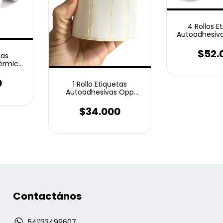
4 Rollos E
Autoadhesiv
Top 50x20
unidade
$52.
tas
érmico
Bandas
es
0
1 Rollo Etiquetas
Autoadhesivas Opp
50x20 Mm 2 Bandas
4000 unidades
$34.000
Contactános
541133499607