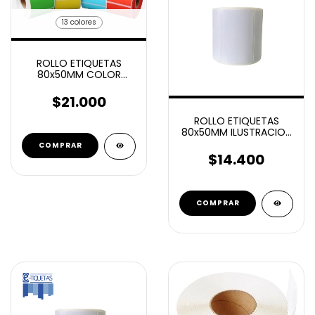
13 colores
ROLLO ETIQUETAS
80x50MM COLOR
ILUSTRACIÓN
AUTOADHESIVAS 1000U
$21.000
ROLLO ETIQUETAS
80x50MM ILUSTRACION
AUTOADHESIVAS 1000U
COMPRAR
$14.400