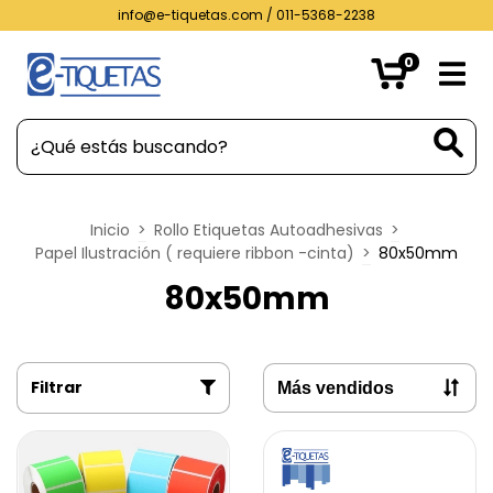
info@e-tiquetas.com
/ 011-5368-2238
0
Inicio
>
Rollo Etiquetas Autoadhesivas
>
Papel Ilustración ( requiere ribbon -cinta)
>
80x50mm
80x50mm
Filtrar