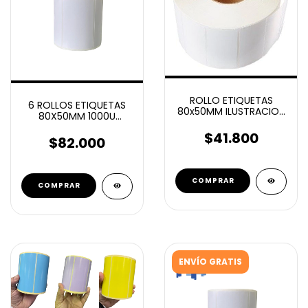
ROLLO ETIQUETAS
6 ROLLOS ETIQUETAS
80x50MM ILUSTRACION
80X50MM 1000U
AUTOADHESIVAS 3000U
AUTOADHESIVAS
BUJE 76MM
$41.800
ILUSTRACIÓN
$82.000
ENVÍO GRATIS