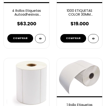
4 Rollos Etiquetas
1000 ETIQUETAS
Autoadhesivas
COLOR 30MM
Termico Eco 63x32
CIRCULOS
Mm 1500 C/u
AUTOADHESIVOS
$63.200
$19.000
COMPRAR
1 Rollo Etiquetas