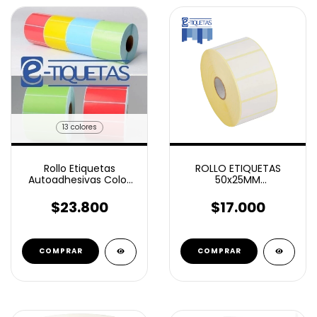
13 colores
Rollo Etiquetas
ROLLO ETIQUETAS
Autoadhesivas Color
50x25MM
60x30mm 1500
AUTOADHESIVAS
Unidades
TERMICO ECO 1800
$23.800
$17.000
COMPRAR