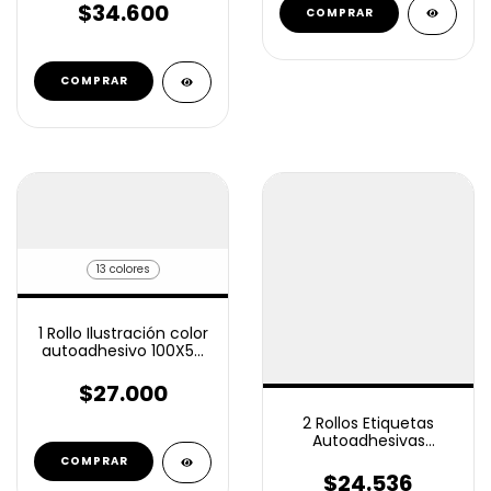
Plastica
$34.600
COMPRAR
13 colores
1 Rollo Ilustración color
autoadhesivo 100X50
MM 1000 unid
$27.000
2 Rollos Etiquetas
Autoadhesivas
Termico Top 74x49
COMPRAR
Mm 1000 unidades
$24.536