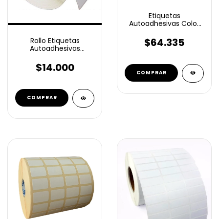
Etiquetas
Autoadhesivas Color
6000 Unidades 45mm
Circulo
$64.335
Rollo Etiquetas
Autoadhesivas
térmico eco 102x165
Mm X 300 Unidades
$14.000