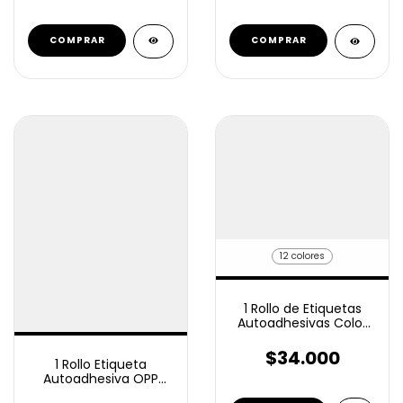
COMPRAR
12 colores
1 Rollo de Etiquetas
Autoadhesivas Color
40X30 Mm 2000
Unidades
$34.000
1 Rollo Etiqueta
Autoadhesiva OPP
38x20 Mm 4000 U