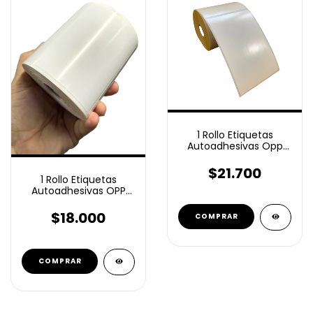
1 Rollo Etiquetas
Autoadhesivas Opp
Plastico 100x200 Mm
250 unidades
$21.700
1 Rollo Etiquetas
Autoadhesivas OPP
100x40 Mm 1000
unidades plastico
$18.000