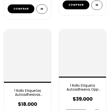
1 Rollo Etiqueta
Autoadhesiva Opp
1 Rollo Etiquetas
22x15 Mm 12mil 4
Autoadhesivas
bandas
$39.000
Térmico Eco 100x50
Mm 1000 Unidades
$18.000