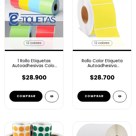
12 colores
12 colores
1 Rollo Etiquetas
Rollo Color Etiqueta
Autoadhesivas Color
Autoadhesiva
100x80 mm 600 U
ilustracion 100x100 Mm
500 unidades
$28.900
$28.700
COMPRAR
COMPRAR