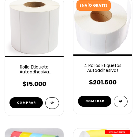
ENVÍO GRATIS
4 Rollos Etiquetas
Rollo Etiqueta
Autoadhesivas
Autoadhesiva
Ilustración 100x65 Mm
Ilustración 100x80 Mm
2400 unid buje 76mm
$201.600
600 unid
$15.000
COMPRAR