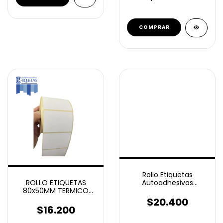
Rollo Etiquetas
Autoadhesivas
ROLLO ETIQUETAS
Termico Top 100x100
80x50MM TERMICO
Mm 500u
TOP AUTOADHESIVAS
$20.400
1000U FRIO
$16.200