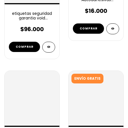
Termico Eco 100x25
mm 1250 unidades
$16.000
etiquetas seguridad
garantia void
hologramas 22x15 mm
500u
$96.000
ENVÍO GRATIS