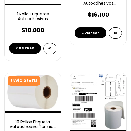
Autoadhesivas
Térmico Top 100x150
mm 350 U Frio
$16.100
1 Rollo Etiquetas
humedad
Autoadhesivas
Termico Top 100x80
Mm 600 unidades
$18.000
ENVÍO GRATIS
10 Rollos Etiqueta
Autoadhesiva Termico