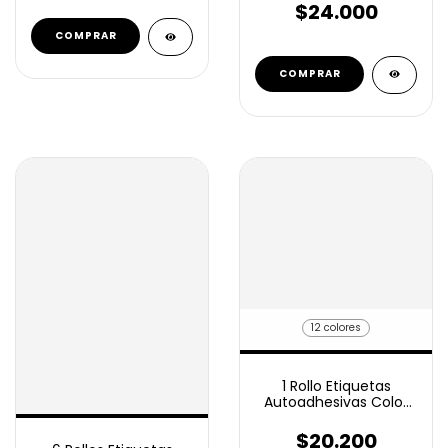
1000u
$24.000
COMPRAR
12 colores
1 Rollo Etiquetas
Autoadhesivas Color
100x40 mm 1000 U
$20.200