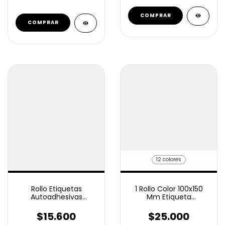
COMPRAR
12 colores
Rollo Etiquetas
1 Rollo Color 100x150
Autoadhesivas
Mm Etiqueta
Ilustración 85x150 Mm
Autoadhesiva 350
350 U
unidades a Elección
$15.600
$25.000