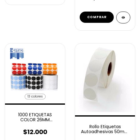
C/U
13 colores
1000 ETIQUETAS
COLOR 26MM
CIRCULOS
Rollo Etiquetas
AUTOADHESIVOS
$12.000
Autoadhesivas 50mm
Diametro Redondas X