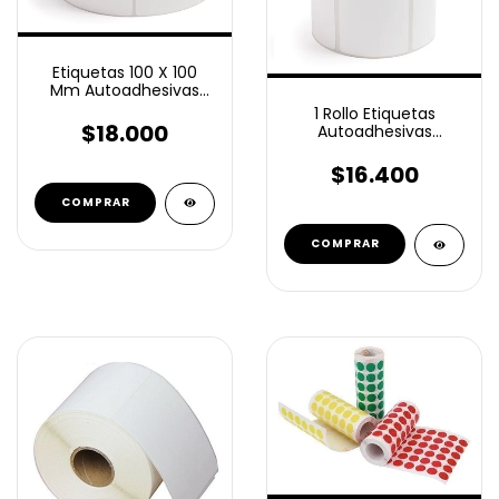
Etiquetas 100 X 100
Mm Autoadhesivas
Termicas Top 500 u
1 Rollo Etiquetas
$18.000
Autoadhesivas
Ilustración 100x50 Mm
1000 unidades
$16.400