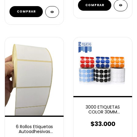
3000 ETIQUETAS
COLOR 30MM
CIRCULOS
AUTOADHESIVOS
$33.000
6 Rollos Etiquetas
Autoadhesivas
Termico Top 100x80