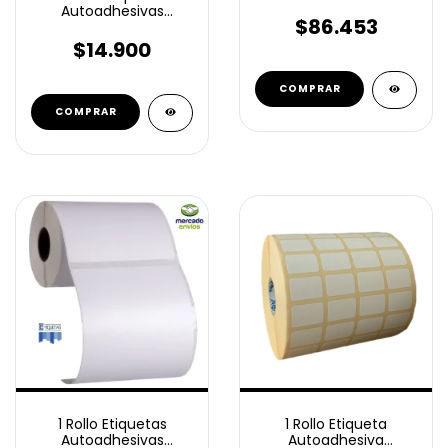
Top 63x45 Mm 1000u
Autoadhesivas
$86.453
Ilustración 100x200
Mm 250 unidades
$14.900
1 Rollo Etiquetas
1 Rollo Etiqueta
Autoadhesivas
Autoadhesiva