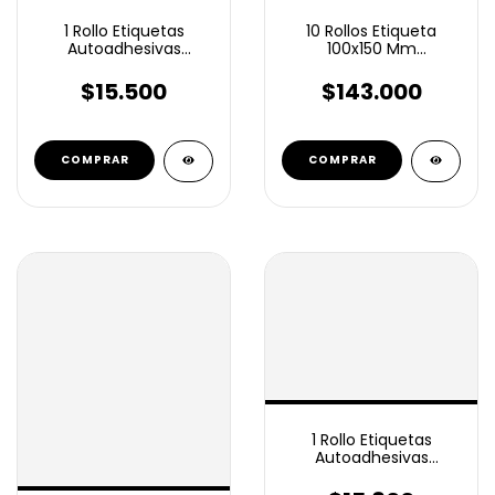
1 Rollo Etiquetas
10 Rollos Etiqueta
Autoadhesivas
100x150 Mm
Termico Eco 100x100
Autoadhesiva Termico
Mm X 500 unidades
Eco
$15.500
$143.000
1 Rollo Etiquetas
Autoadhesivas
Ilustración 80x40 Mm
1000 Unidades