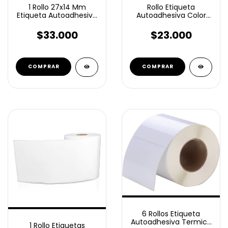
1 Rollo 27x14 Mm
Rollo Etiqueta
Etiqueta Autoadhesiva
Autoadhesiva Color
Opp 9mil 3b
100x60 Mm 800
unidades Ilustración
$33.000
$23.000
COMPRAR
6 Rollos Etiqueta
Autoadhesiva Termico
1 Rollo Etiquetas