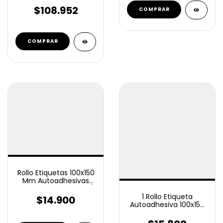
mm 600 C/U
$108.952
Rollo Etiquetas 100x150
Mm Autoadhesivas
Termico Eco 350 U c/
corte puntillado
1 Rollo Etiqueta
$14.900
Autoadhesiva 100x150
Mm Opp 350 Plastico