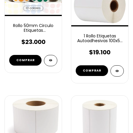
10 colores
Rollo 50mm Circulo
Etiquetas
Autoadhesivas Color
1 Rollo Etiquetas
1000 Unidades
$23.000
Autoadhesivas 100x50
Mm Termico Top 1000
Unidades
$19.100
COMPRAR