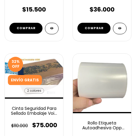
Ilustración 100x150 Mm
Ilustración 22x15 Mm
350 Unidades
12mil 4b
$15.500
$36.000
32
%
OFF
ENVÍO GRATIS
2 colores
Cinta Seguridad Para
Sellado Embalaje Void
50 Mm X 50 Mts
Rollo Etiqueta
$75.000
$110.000
Autoadhesiva Opp
80x60 Mm 800u