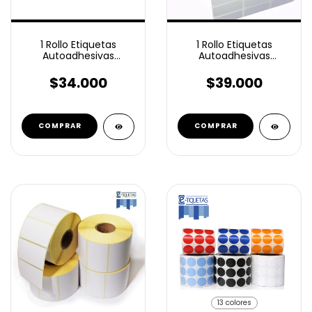
1 Rollo Etiquetas
1 Rollo Etiquetas
Autoadhesivas
Autoadhesivas
Termico Eco 22x15 Mm
Termico Top 32x12 Mm
12mil 4 Bandas
10500 unidades
$34.000
$39.000
13 colores