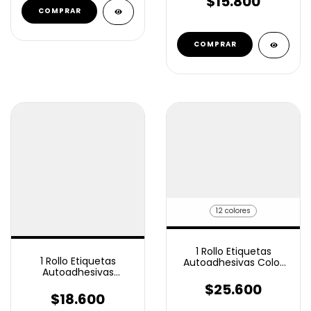
$15.800
12 colores
1 Rollo Etiquetas
1 Rollo Etiquetas
Autoadhesivas Color
Autoadhesivas
50x25 Mm 2000
Ilustración 100x70 Mm
Unidades
$25.600
750u
$18.600