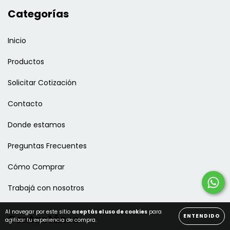
Categorías
Inicio
Productos
Solicitar Cotización
Contacto
Donde estamos
Preguntas Frecuentes
Cómo Comprar
Trabajá con nosotros
Al navegar por este sitio
aceptás el uso de cookies
para
Contactános
ENTENDIDO
agilizar tu experiencia de compra.