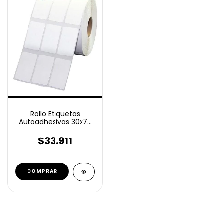
Rollo Etiquetas
Autoadhesivas 30x70
Mm Termico top
2400u
$33.911