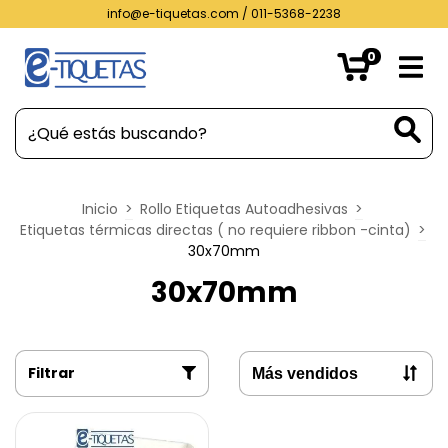
info@e-tiquetas.com
/ 011-5368-2238
0
Inicio
>
Rollo Etiquetas Autoadhesivas
>
Etiquetas térmicas directas ( no requiere ribbon -cinta)
>
30x70mm
30x70mm
Filtrar