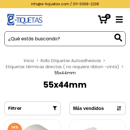
info@e-tiquetas.com
/ 011-5368-2238
0
Inicio
>
Rollo Etiquetas Autoadhesivas
>
Etiquetas térmicas directas ( no requiere ribbon -cinta)
>
55x44mm
55x44mm
Filtrar
14
%