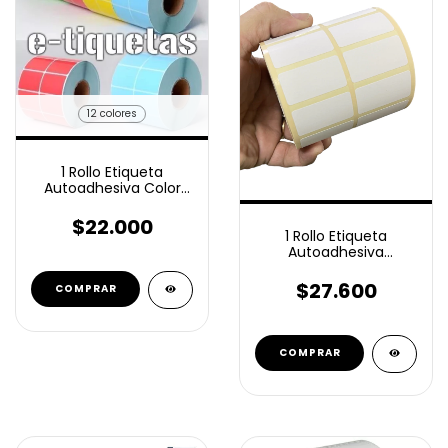
12 colores
1 Rollo Etiqueta
Autoadhesiva Color
50x30 Mm 2000
Ilustración
$22.000
1 Rollo Etiqueta
Autoadhesiva
Ilustración 50x30 Mm
3000 U
$27.600
COMPRAR