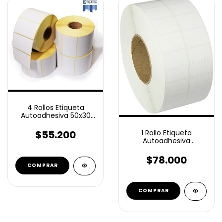
4 Rollos Etiqueta
Autoadhesiva 50x30
Ilustración 1500 unid
c/u
$55.200
1 Rollo Etiqueta
Autoadhesiva
Ilustración 50x30 Mm
10000 U buje 76mm
$78.000