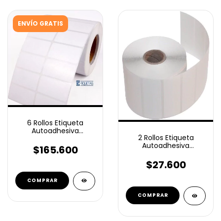
ENVÍO GRATIS
6 Rollos Etiqueta
Autoadhesiva
2 Rollos Etiqueta
Ilustración 50x30 Mm
Autoadhesiva
3000 c/u
$165.600
Ilustración 50x30 Mm
1500 c/u
$27.600