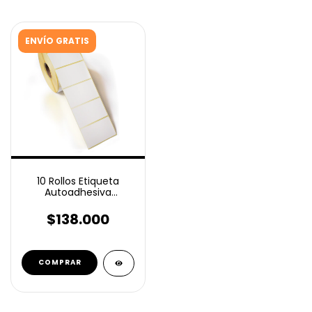
ENVÍO GRATIS
10 Rollos Etiqueta
Autoadhesiva
Ilustración 50x30 Mm
1500u
$138.000