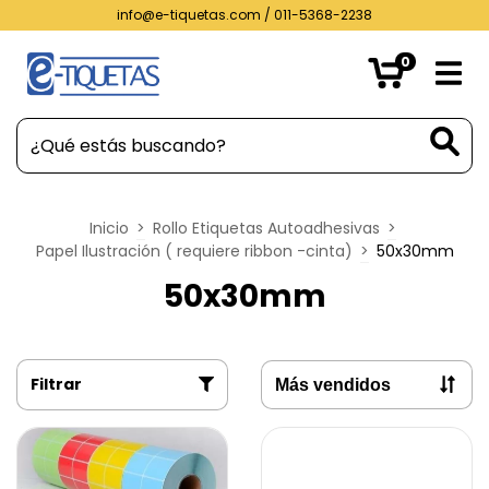
info@e-tiquetas.com
/ 011-5368-2238
0
Inicio
>
Rollo Etiquetas Autoadhesivas
>
Papel Ilustración ( requiere ribbon -cinta)
>
50x30mm
50x30mm
Filtrar