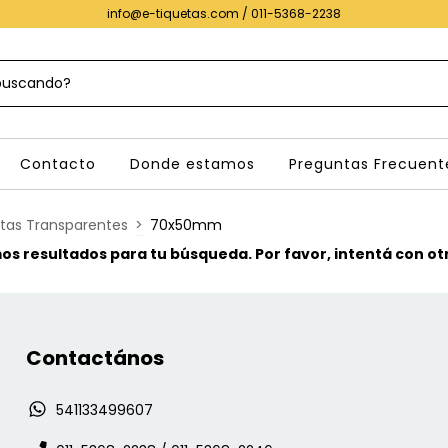
info@e-tiquetas.com
/ 011-5368-2238
Contacto
Donde estamos
Preguntas Frecuent
etas Transparentes
>
70x50mm
s resultados para tu búsqueda. Por favor, intentá con otro
Contactános
541133499607